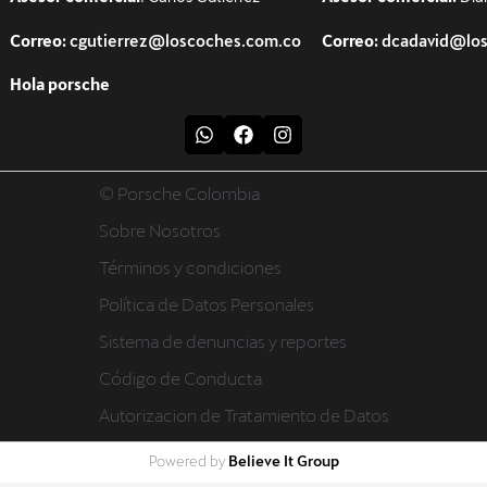
Correo:
cgutierrez@loscoches.com.co
Correo:
dcadavid@lo
Hola porsche
© Porsche Colombia
Sobre Nosotros
Términos y condiciones
Política de Datos Personales
Sistema de denuncias y reportes
Código de Conducta
Autorizacion de Tratamiento de Datos
Believe It Group
Powered by