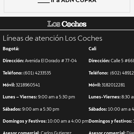
Líneas de atención Los Coches
Bogotá:
Cali
Dirección:
Avenida El Dorado # 77-04
Dirección:
Calle 5 #66
Teléfono:
(601) 4233535
Teléfono:
(602) 48912
Móvil:
3218960541
Móvil:
3182012281
Lunes – Viernes:
9:00 am a 5:30 pm
Lunes-Viernes:
8:30 a
Sábados:
9:00 am a 5:30 pm
Sábados:
10:00 am a 
Domingos y Festivos:
10:00 am a 4:00 pm
Domingos y festivos:
Asesor comercial
: Carlos Gutierrez
Asesor comercial:
Dia