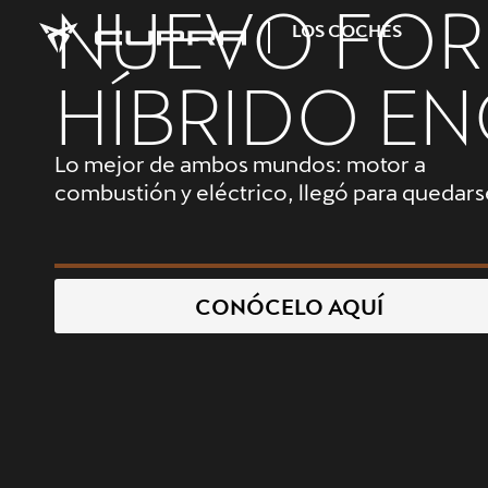
CONOCE TU
LOS COCHES
SUV
Intensidad y emoción, conceptos que
redefinirás tras experimentar la conducció
TERRAMAR
FORMENTOR