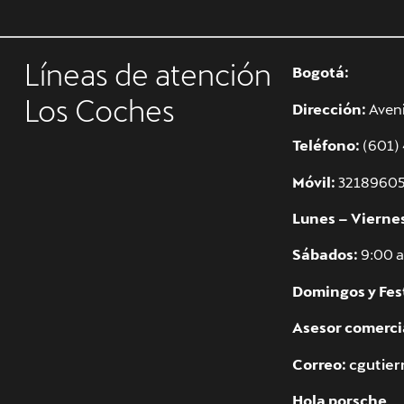
Bogotá:
Líneas de atención
Dirección:
Aveni
Los Coches
Teléfono:
(601)
Móvil:
3218960
Lunes – Vierne
Sábados:
9:00 a
Domingos y Fes
Asesor comerci
Correo:
cgutie
Hola porsche