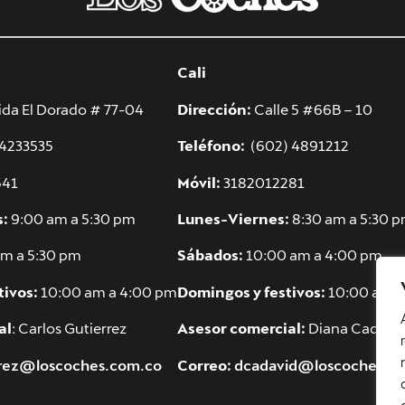
Cali
da El Dorado # 77-04
Dirección:
Calle 5 #66B – 10
 4233535
Teléfono:
(602) 4891212
541
Móvil:
3182012281
s:
9:00 am a 5:30 pm
Lunes-Viernes:
8:30 am a 5:30 
m a 5:30 pm
Sábados:
10:00 am a 4:00 pm
tivos:
10:00 am a 4:00 pm
Domingos y festivos:
10:00 am a
al
: Carlos Gutierrez
Asesor comercial:
Diana Cadavi
rrez@loscoches.com.co
Correo:
dcadavid@loscoches.c