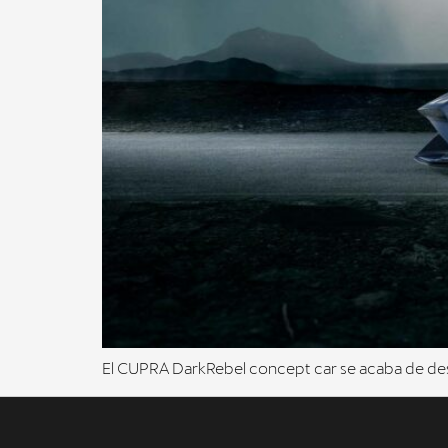
El CUPRA DarkRebel concept car se acaba de desv