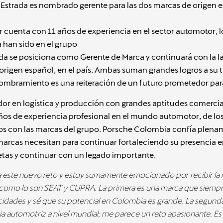
Estrada es nombrado gerente para las dos marcas de origen e
er cuenta con 11 años de experiencia en el sector automotor, l
 han sido en el grupo
da se posiciona como Gerente de Marca y continuará con la la
origen español, en el país. Ambas suman grandes logros a su t
ombramiento es una reiteración de un futuro prometedor par
r en logística y producción con grandes aptitudes comercia
ños de experiencia profesional en el mundo automotor, de los
os con las marcas del grupo. Porsche Colombia confía plena
s marcas necesitan para continuar fortaleciendo su presencia en
tas y continuar con un legado importante.
o a este nuevo reto y estoy sumamente emocionado por recibir la
 como lo son SEAT y CUPRA. La primera es una marca que siemp
dades y sé que su potencial en Colombia es grande. La segunda
ria automotriz a nivel mundial; me parece un reto apasionante. E