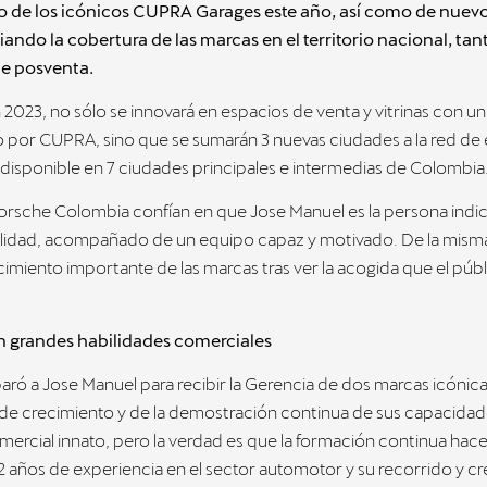
o de los icónicos CUPRA Garages este año, así como de nuev
iando la cobertura de las marcas en el territorio nacional, tan
e posventa.
 2023, no sólo se innovará en espacios de venta y vitrinas con 
o por CUPRA, sino que se sumarán 3 nuevas ciudades a la red de
 disponible en 7 ciudades principales e intermedias de Colombia
Porsche Colombia confían en que Jose Manuel es la persona indic
ealidad, acompañado de un equipo capaz y motivado. De la mism
cimiento importante de las marcas tras ver la acogida que el púb
n grandes habilidades comerciales
aró a Jose Manuel para recibir la Gerencia de dos marcas icónica
e crecimiento y de la demostración continua de sus capacidade
ercial innato, pero la verdad es que la formación continua hace 
2 años de experiencia en el sector automotor y su recorrido y c