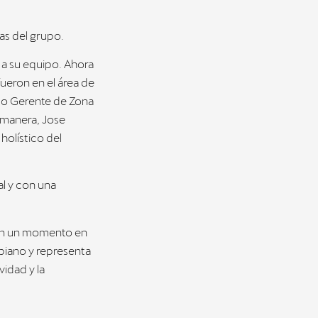
as del grupo.
 a su equipo. Ahora
fueron en el área de
do Gerente de Zona
 manera, Jose
holístico del
l y con una
 en un momento en
iano y representa
vidad y la