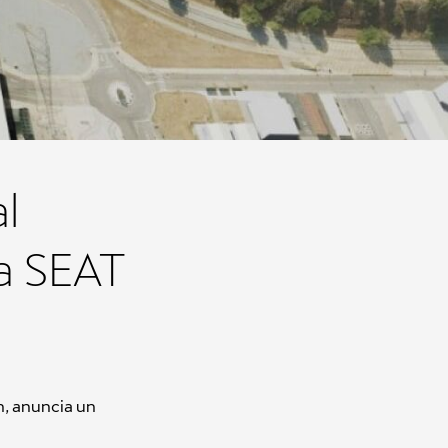
l
a SEAT
n, anuncia un