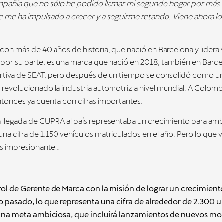
mpañía que no sólo he podido llamar mi segundo hogar por más d
me ha impulsado a crecer y a seguirme retando. Viene ahora lo
con más de 40 años de historia, que nació en Barcelona y lidera
por su parte, es una marca que nació en 2018, también en Bar
ortiva de SEAT, pero después de un tiempo se consolidó como u
 revolucionado la industria automotriz a nivel mundial. A Colom
tonces ya cuenta con cifras importantes.
 la llegada de CUPRA al país representaba un crecimiento para a
 una cifra de 1.150 vehículos matriculados en el año. Pero lo que 
ás impresionante…
ol de Gerente de Marca con la misión de lograr un crecimient
o pasado, lo que representa una cifra de alrededor de 2.300 
na meta ambiciosa, que incluirá lanzamientos de nuevos mod