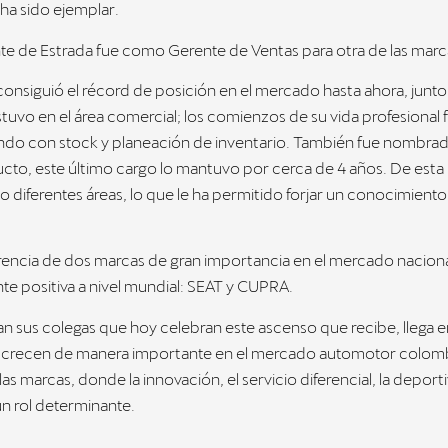
a sido ejemplar.
nte de Estrada fue como Gerente de Ventas para otra de las marc
consiguió el récord de posición en el mercado hasta ahora, junto
tuvo en el área comercial; los comienzos de su vida profesional 
ndo con stock y planeación de inventario. También fue nombra
cto, este último cargo lo mantuvo por cerca de 4 años. De esta
diferentes áreas, lo que le ha permitido forjar un conocimiento 
encia de dos marcas de gran importancia en el mercado naciona
te positiva a nivel mundial: SEAT y CUPRA.
an sus colegas que hoy celebran este ascenso que recibe, llega
crecen de manera importante en el mercado automotor colomb
as marcas, donde la innovación, el servicio diferencial, la deporti
un rol determinante.