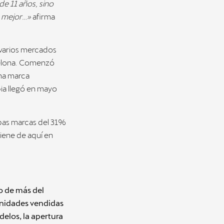
e 11 años, sino
 mejor
…
»
afirma
 varios mercados
celona. Comenzó
na marca
bia llegó en mayo
mbas marcas del 31%
viene de aquí en
o de más del
unidades vendidas
elos, la apertura