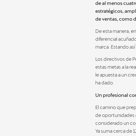
de al menos cuatr
estratégicos, ampl
de ventas, como d
De esta manera, en
diferencial acuñad
marca. Estando así
Los directivos de 
estas metas a la r
le apuesta a un cre
ha dado.
Un profesional co
El camino que prep
de oportunidades d
considerado un com
Ya suma cerca de 1