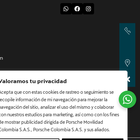
pm
Valoramos tu privacidad
 4:00 pm
Acepta que con estas cookies de rastreo o seguimiento se
d
recopile información de mi navegación para mejorar la
navegación del sitio, analizar el uso del mismo y colaborar
om.co
con nuestros estudios para marketing, así como con los fines
de mostrar publicidad dirigida de Porsche Movilidad
Colombia S.A.S., Porsche Colombia S.A.S. y sus aliados.