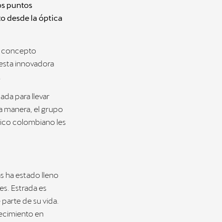
os puntos
to desde la óptica
un concepto
 esta innovadora
.
ada para llevar
a manera, el grupo
lico colombiano les
s ha estado lleno
s. Estrada es
parte de su vida.
recimiento en