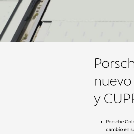
Porsch
nuevo 
y CUPR
Porsche Colo
cambio en su