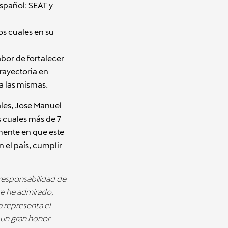
spañol: SEAT y
os cuales en su
bor de fortalecer
rayectoria en
a las mismas.
les, Jose Manuel
 cuales más de 7
mente en que este
 el país, cumplir
 responsabilidad de
re he admirado,
 representa el
s un gran honor