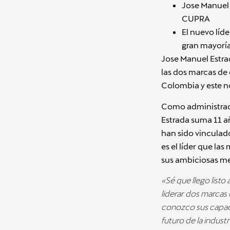
Jose Manuel 
CUPRA
El nuevo líd
gran mayoría
Jose Manuel Estra
las dos marcas de 
Colombia y este n
Como administrado
Estrada suma 11 a
han sido vinculad
es el líder que la
sus ambiciosas me
«Sé que llego list
liderar dos marcas
conozco sus capaci
futuro de la indust