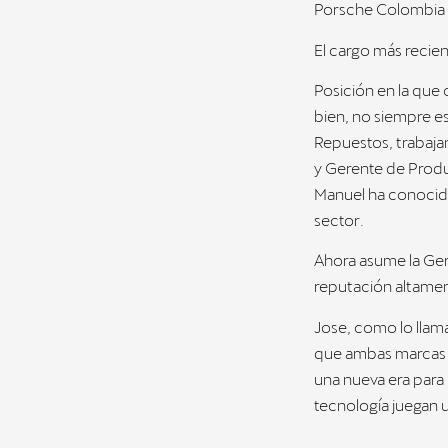
Porsche Colombia h
El cargo más recie
Posición en la que 
bien, no siempre es
Repuestos, trabaja
y Gerente de Produ
Manuel ha conocido 
sector.
Ahora asume la Ger
reputación altamen
Jose, como lo llam
que ambas marcas 
una nueva era para l
tecnología juegan 